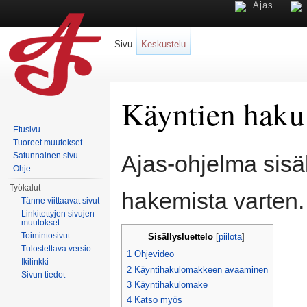
Ajas
Sivu
Keskustelu
Käyntien haku
Etusivu
Loikkaa:
valikkoon
,
hakuun
Tuoreet muutokset
Satunnainen sivu
Ajas-ohjelma sis
Ohje
Työkalut
hakemista varten.
Tänne viittaavat sivut
Linkitettyjen sivujen
muutokset
Toimintosivut
Sisällysluettelo
[
piilota
]
Tulostettava versio
1
Ohjevideo
Ikilinkki
2
Käyntihakulomakkeen avaaminen
Sivun tiedot
3
Käyntihakulomake
4
Katso myös